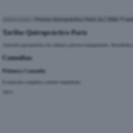
Bienvenido
Precios Quiropráctico París 2e | 100€ 1ª s
Tarifas Quiropráctico París
Atención quiropráctica de calidad a precios transparentes. Reembolso 
Consultas
Primera Consulta
Evaluación completa y primer tratamiento
100 €